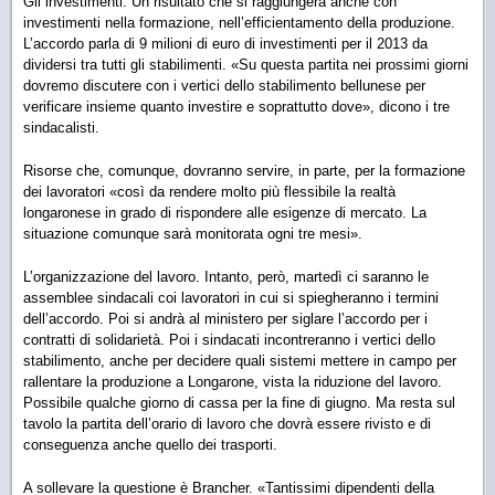
Gli investimenti. Un risultato che si raggiungerà anche con
investimenti nella formazione, nell’efficientamento della produzione.
L’accordo parla di 9 milioni di euro di investimenti per il 2013 da
dividersi tra tutti gli stabilimenti. «Su questa partita nei prossimi giorni
dovremo discutere con i vertici dello stabilimento bellunese per
verificare insieme quanto investire e soprattutto dove», dicono i tre
sindacalisti.
Risorse che, comunque, dovranno servire, in parte, per la formazione
dei lavoratori «così da rendere molto più flessibile la realtà
longaronese in grado di rispondere alle esigenze di mercato. La
situazione comunque sarà monitorata ogni tre mesi».
L’organizzazione del lavoro. Intanto, però, martedì ci saranno le
assemblee sindacali coi lavoratori in cui si spiegheranno i termini
dell’accordo. Poi si andrà al ministero per siglare l’accordo per i
contratti di solidarietà. Poi i sindacati incontreranno i vertici dello
stabilimento, anche per decidere quali sistemi mettere in campo per
rallentare la produzione a Longarone, vista la riduzione del lavoro.
Possibile qualche giorno di cassa per la fine di giugno. Ma resta sul
tavolo la partita dell’orario di lavoro che dovrà essere rivisto e di
conseguenza anche quello dei trasporti.
A sollevare la questione è Brancher. «Tantissimi dipendenti della