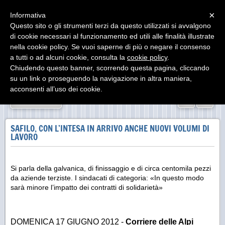
Menu
×
Informativa
Questo sito o gli strumenti terzi da questo utilizzati si avvalgono
di cookie necessari al funzionamento ed utili alle finalità illustrate
nella cookie policy. Se vuoi saperne di più o negare il consenso
a tutti o ad alcuni cookie, consulta la
cookie policy
.
Chiudendo questo banner, scorrendo questa pagina, cliccando
su un link o proseguendo la navigazione in altra maniera,
acconsenti all’uso dei cookie.
«
»
INDIETRO
SAFILO, CON L’INTESA IN ARRIVO ANCHE NUOVI VOLUMI DI
LAVORO
Si parla della galvanica, di finissaggio e di circa centomila pezzi
da aziende terziste. I sindacati di categoria: «In questo modo
sarà minore l’impatto dei contratti di solidarietà»
DOMENICA 17 GIUGNO 2012 -
Corriere delle Alpi