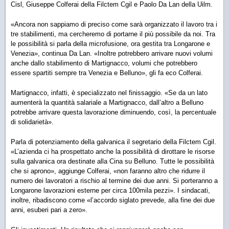
Cisl, Giuseppe Colferai della Filctem Cgil e Paolo Da Lan della Uilm.
«Ancora non sappiamo di preciso come sarà organizzato il lavoro tra i
tre stabilimenti, ma cercheremo di portarne il più possibile da noi. Tra
le possibilità si parla della microfusione, ora gestita tra Longarone e
Venezia», continua Da Lan. «Inoltre potrebbero arrivare nuovi volumi
anche dallo stabilimento di Martignacco, volumi che potrebbero
essere spartiti sempre tra Venezia e Belluno», gli fa eco Colferai.
Martignacco, infatti, è specializzato nel finissaggio. «Se da un lato
aumenterà la quantità salariale a Martignacco, dall’altro a Belluno
potrebbe arrivare questa lavorazione diminuendo, così, la percentuale
di solidarietà».
Parla di potenziamento della galvanica il segretario della Filctem Cgil.
«L’azienda ci ha prospettato anche la possibilità di dirottare le risorse
sulla galvanica ora destinate alla Cina su Belluno. Tutte le possibilità
che si aprono», aggiunge Colferai, «non faranno altro che ridurre il
numero dei lavoratori a rischio al termine dei due anni. Si porteranno a
Longarone lavorazioni esterne per circa 100mila pezzi». I sindacati,
inoltre, ribadiscono come «l’accordo siglato prevede, alla fine dei due
anni, esuberi pari a zero».