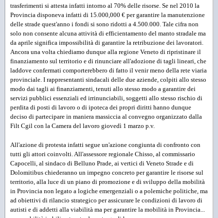
trasferimenti si attesta infatti intorno al 70% delle risorse. Se nel 2010 la
Provincia disponeva infatti di 15.000,000 € per garantire la manutenzione
delle strade quest'anno i fondi si sono ridotti a 4.500.000. Tale cifra non
solo non consente alcuna attività di efficientamento del manto stradale ma
da aprile significa impossibilità di garantire la retribuzione dei lavoratori.
Ancora una volta chiediamo dunque alla regione Veneto di ripristinare il
finanziamento sul territorio e di rinunciare all'adozione di tagli lineari, che
laddove confermati comporterebbero di fatto il venir meno della rete viaria
provinciale. I rappresentanti sindacali delle due aziende, colpiti allo stesso
modo dai tagli ai finanziamenti, tenuti allo stesso modo a garantire dei
servizi pubblici essenziali ed irrinunciabili, soggetti allo stesso rischio di
perdita di posti di lavoro o di ipoteca dei propri diritti hanno dunque
deciso di partecipare in maniera massiccia al convegno organizzato dalla
Filt Cgil con la Camera del lavoro giovedì 1 marzo p.v.
All'azione di protesta infatti segue un'azione congiunta di confronto con
tutti gli attori coinvolti. All'assessore regionale Chisso, al commissario
Capocelli, al sindaco di Belluno Prade, ai vertici di Veneto Strade e di
Dolomitibus chiederanno un impegno concreto per garantire le risorse sul
territorio, alla luce di un piano di promozione e di sviluppo della mobilità
in Provincia non legato a logiche emergenziali o a polemiche politiche, ma
ad obiettivi di rilancio strategico per assicurare le condizioni di lavoro di
autisti e di addetti alla viabilità ma per garantire la mobilità in Provincia...