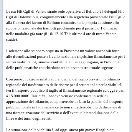
Le rsu Filt Cgil di Veneto strade sede operativa di Belluno e i delegati Filt
Cgil di Dolomitibus, congiuntamente alla segreteria provinciale Filt Cgil e
alla Camera del lavoro di Belluno comunicano la propria adesione allo
sciopero nazionale dei trasporti proclamato per il prossimo 1 di marzo
nelle modalità già note (8.10/ 12.10 Tpl; ultime 4 ore di turno Veneto
strade).
L'adesione allo sciopero acquista in Provincia un valore ancor più forte:
alle rivendicazioni poste a livello nazionale (ripristino finanziamento per i
settori viabilità tpl, rinnovo contrattuale...) si aggiungono, in Provincia
delle problematiche che chiedono un intervento strutturale urgente.
Con preoccupazione infatti apprendiamo del taglio previsto in bilancio
regionale del trasferimento delle risorse per il settore tpl e per la viabilità.
Per il trasporto pubblico il taglio al finanziamento regionale ad oggi è pari
a 15.000.000€. Tale cifra, laddove venisse confermata in sede di
approvazione del bilancio, comporterebbe di fatto la paralisi del trasporto
pubblico locale in Provincia e certo non si tratterebbe più di discutere di
una riorganizzazione del servizio o dell'eventuale rimodulazione delle
linee o dei turni degli autisti.
La situazione della viabilità è, ad oggi, ancor più grave: il taglio dei