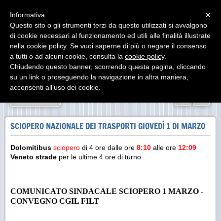
Menu
×
Informativa
Questo sito o gli strumenti terzi da questo utilizzati si avvalgono
di cookie necessari al funzionamento ed utili alle finalità illustrate
nella cookie policy. Se vuoi saperne di più o negare il consenso
a tutti o ad alcuni cookie, consulta la
cookie policy
.
Chiudendo questo banner, scorrendo questa pagina, cliccando
su un link o proseguendo la navigazione in altra maniera,
acconsenti all’uso dei cookie.
«
»
INDIETRO
SCIOPERO NAZIONALE DEI TRASPORTI GIOVEDÌ 1 DI MARZO
Dolomitibus
sciopero
di 4 ore dalle ore
8:10
alle ore
12:09
Veneto strade
per le ultime 4 ore di turno.
COMUNICATO SINDACALE SCIOPERO 1 MARZO -
CONVEGNO CGIL FILT