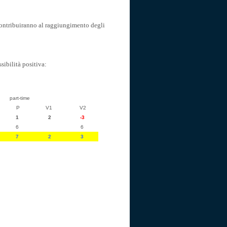
ontribuiranno al raggiungimento degli
sibilità positiva:
-time
P
V1
V2
1
2
-3
6
6
7
2
3