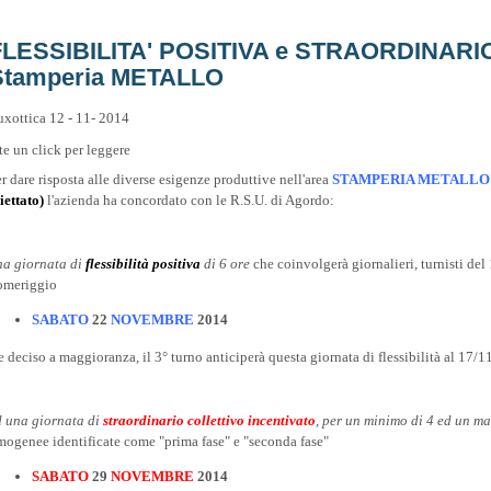
FLESSIBILITA' POSITIVA e STRAORDINARI
Stamperia METALLO
uxottica 12 - 11- 2014
te un click per leggere
r dare risposta alle diverse esigenze produttive nell'area
STAMPERIA METALL
iettato)
l'azienda ha concordato con le R.S.U. di Agordo:
na giornata di
flessibilità positiva
di 6 ore
che coinvolgerà giornalieri, turnisti del 
omeriggio
SABATO
22
NOVEMBRE
2014
e deciso a maggioranza,
il 3° turno anticiperà questa giornata di flessibilità al 17/
d una giornata di
straordinario collettivo incentivato
, per un minimo di 4 ed un ma
mogenee identificate come "prima fase" e "seconda fase"
SABATO
29
NOVEMBRE
2014