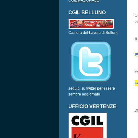
CGIL NAZIONALE
CGIL BELLUNO
C
ob
Camera del Lavoro di Belluno
Ri
p
sa
sa
seguici su twitter per essere
sempre aggiornato
UFFICIO VERTENZE
cg