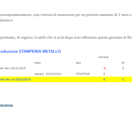
ontemporaneamente, una ventina di assunzioni per un periodo massimo di 2 mesi c
biettivi.
portiamo, di seguito, il saldo che si avrà dopo aver effettuato questa giornata di fles
roduzione STAMPERIA METALLO
full time
part
data
tipo
M
ldo flex 2014-2015
-1
1
sabato 22/11/2014
POSITIVA
6
ldo flex al 22/11/2014
5
1
iluxforum