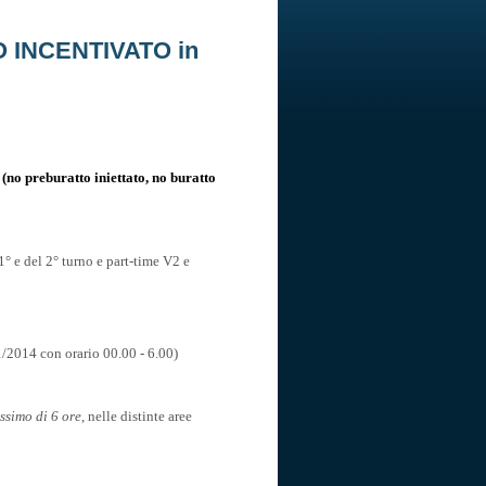
O INCENTIVATO in
O
(no preburatto iniettato, no buratto
1° e del 2° turno e part-time V2 e
11/2014 con orario 00.00 - 6.00)
ssimo di 6 ore
, nelle distinte aree