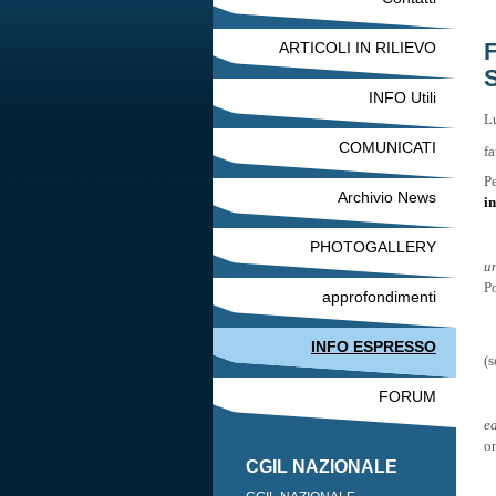
ARTICOLI IN RILIEVO
INFO Utili
L
COMUNICATI
fa
Pe
Archivio News
in
PHOTOGALLERY
u
P
approfondimenti
INFO ESPRESSO
(
s
FORUM
e
o
CGIL NAZIONALE