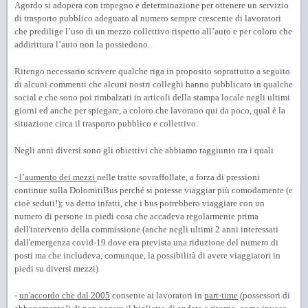
Agordo si adopera con impegno e determinazione per ottenere un servizio
di trasporto pubblico adeguato al numero sempre crescente di lavoratori
che predilige l’uso di un mezzo collettivo rispetto all’auto e per coloro che
addirittura l’auto non la possiedono.
Ritengo necessario scrivere qualche riga in proposito soprattutto a seguito
di alcuni commenti che alcuni nostri colleghi hanno pubblicato in qualche
social e che sono poi rimbalzati in articoli della stampa locale negli ultimi
giorni ed anche per spiegare, a coloro che lavorano qui da poco, qual è la
situazione circa il trasporto pubblico e collettivo.
Negli anni diversi sono gli obiettivi che abbiamo raggiunto tra i quali
-
l’aumento dei mezzi
nelle tratte sovraffollate, a forza di pressioni
continue sulla DolomitiBus perché si potesse viaggiar più comodamente (e
cioè seduti!); va detto infatti, che i bus potrebbero viaggiare con un
numero di persone in piedi cosa che accadeva regolarmente prima
dell'intervento della commissione (anche negli ultimi 2 anni interessati
dall'emergenza covid-19 dove era prevista una riduzione del numero di
posti ma che includeva, comunque, la possibilità di avere viaggiatori in
piedi su diversi mezzi)
-
un'accordo che dal 2005
consente ai lavoratori in
part-time
(possessori di