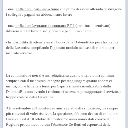
- una t
ariffa per il part-time a turno
che prima di essere ottenuta costringeva
i colleghi a pagarsi un abbonamento intero
- una
tariffa per i lavoratori in contratto P.T.I.
(part-time incentivato)
differenziata tra turno fisso/giornata e per i turni alternati
- la possibilità di ottenere un
rimborso dalla DolomitiBus
per i lavoratori
della Luxottica compilando l'apposito modulo nel caso di ritardi o per
mancato servizio
La commissione non si è mai adagiata su quanto ottenuto ma continua
sempre e con il medesimo impegno per raggiungere quanto ancora ci
manca, come la tratta a turno per Caprile ritenuta irrealizzabile dalla
DolomitiBus non avendo i chilometri necessari per supportare il servizio, e
troppo costosa dalla Luxottica.
A fine settembre 2016, delusi ed amareggiati dalla situazione, ma sempre
più convinti di voler risolvere la questione, abbiamo deciso di contattare
Luca Zaia ed il 10 ottobre del medesimo anno siamo stati convocati in
Regione per un incontro con l'Assessore De Berti ed esponenti della