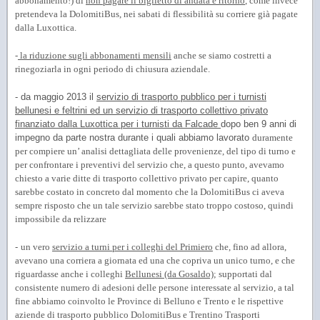
abbonamento!) di
non pagare il biglietto di andata e ritorno
, come invece
pretendeva la DolomitiBus, nei sabati di flessibilità su corriere già pagate
dalla Luxottica.
-
la riduzione sugli abbonamenti mensili
anche se siamo costretti a
rinegoziarla in ogni periodo di chiusura aziendale.
- da maggio 2013 il
servizio di trasporto pubblico per i turnisti
bellunesi e feltrini
ed un servizio di trasporto collettivo privato
finanziato dalla Luxottica per i turnisti da Falcade
dopo ben 9 anni di
impegno da parte nostra durante i quali abbiamo lavorato
duramente
per compiere un’ analisi dettagliata delle provenienze, del tipo di turno e
per confrontare i preventivi del servizio che, a questo punto, avevamo
chiesto a varie ditte di trasporto collettivo privato per capire, quanto
sarebbe costato in concreto dal momento che la DolomitiBus ci aveva
sempre risposto che un tale servizio sarebbe stato troppo costoso, quindi
impossibile da relizzare
-
un vero
servizio a turni per i colleghi del Primiero
che, fino ad allora,
avevano una corriera a giornata ed una che copriva un unico turno, e che
riguardasse anche i colleghi
Bellunesi (da Gosaldo)
; supportati dal
consistente numero di adesioni delle persone interessate al servizio, a tal
fine abbiamo coinvolto le Province di Belluno e Trento e le rispettive
aziende di trasporto pubblico DolomitiBus e Trentino Trasporti