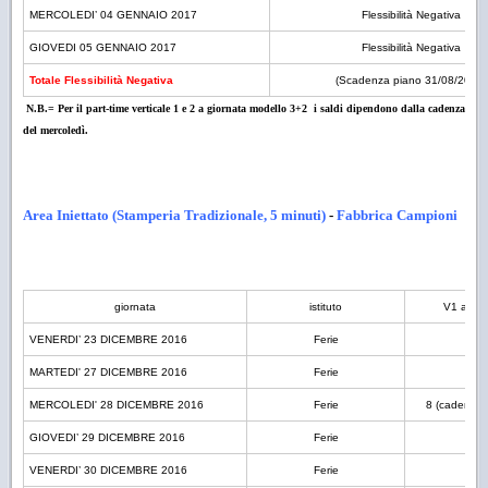
MERCOLEDI’ 04 GENNAIO 2017
Flessibilità Negativa
GIOVEDI 05 GENNAIO 2017
Flessibilità Negativa
Totale Flessibilità Negativa
(Scadenza piano
31/08/2017
)
N.B.=
Per il part-time verticale 1 e
2 a
giornata modello 3+2 i saldi dipendono dalla cadenza
del mercoledì.
Area Iniettato (Stamperia Tradizionale, 5 minuti)
-
Fabbrica Campioni
giornata
istituto
V1 a tur
VENERDI’ 23 DICEMBRE 2016
Ferie
MARTEDI' 27 DICEMBRE 2016
Ferie
8
MERCOLEDI' 28 DICEMBRE 2016
Ferie
8 (cadenza 
GIOVEDI’ 29 DICEMBRE 2016
Ferie
VENERDI’ 30 DICEMBRE 2016
Ferie