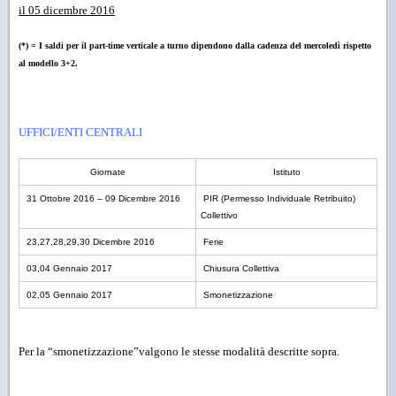
il 05 dicembre 2016
(*) = I saldi per il part-time verticale a turno dipendono dalla cadenza del mercoledì rispetto
al modello 3+2.
UFFICI/ENTI CENTRALI
Giornate
Istituto
31 Ottobre 2016 – 09 Dicembre 2016
PIR (Permesso Individuale Retribuito)
Collettivo
23,27,28,29,30 Dicembre 2016
Ferie
03,04 Gennaio 2017
Chiusura Collettiva
02,05 Gennaio 2017
Smonetizzazione
Per la “smonetizzazione”valgono le stesse modalità descritte sopra.