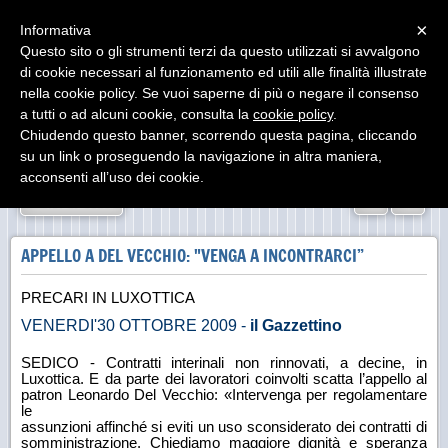
Menu
×
Informativa
Questo sito o gli strumenti terzi da questo utilizzati si avvalgono
di cookie necessari al funzionamento ed utili alle finalità illustrate
nella cookie policy. Se vuoi saperne di più o negare il consenso
a tutti o ad alcuni cookie, consulta la
cookie policy
.
Chiudendo questo banner, scorrendo questa pagina, cliccando
su un link o proseguendo la navigazione in altra maniera,
acconsenti all’uso dei cookie.
«
»
INDIETRO
APPELLO A DEL VECCHIO: "VENGA A INCONTRARCI”
PRECARI IN LUXOTTICA
VENERDI'30 OTTOBRE 2009 -
il Gazzettino
SEDICO - Contratti interinali non rinnovati, a decine, in
Luxottica. E da parte dei lavoratori
coinvolti scatta l’appello al
patron Leonardo Del Vecchio: «Intervenga per regolamentare
le
assunzioni affinché si eviti un uso sconsiderato dei contratti di
somministrazione.
Chiediamo maggiore dignità e speranza